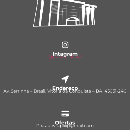
Intagram
@adevic_oficial
Endereço
Av. Serrinha – Brasil, Vitória da Conquista – BA, 45051-240
Ofertas
Pix: adevic.pix@gmail.com