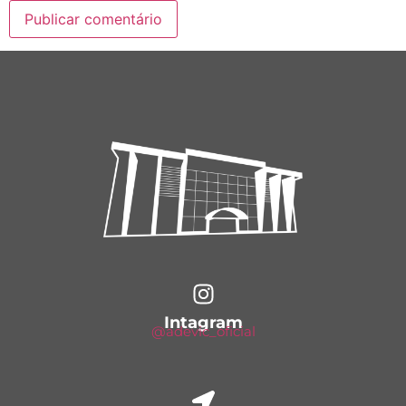
Intagram
@adevic_oficial