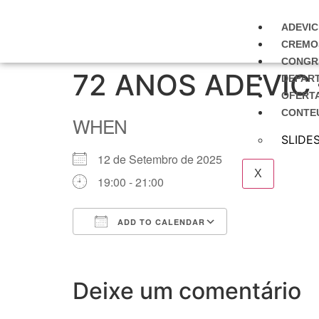
ADEVIC
CREMO
CONGR
72 ANOS ADEVIC
DEPAR
OFERT
CONTE
WHEN
SLIDES
12 de Setembro de 2025
X
19:00 - 21:00
ADD TO CALENDAR
Download ICS
Google Calendar
iCalendar
Office 365
Outlook Live
Deixe um comentário