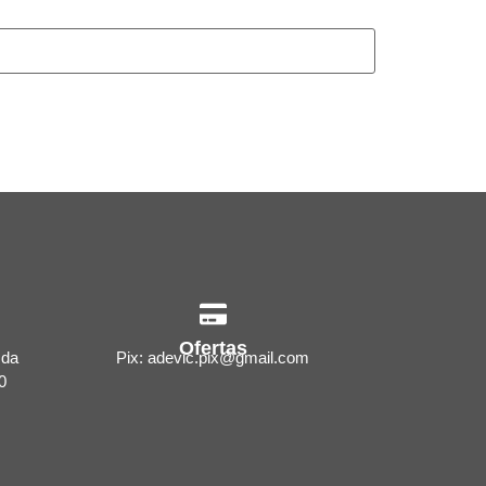
Ofertas
 da
Pix: adevic.pix@gmail.com
0