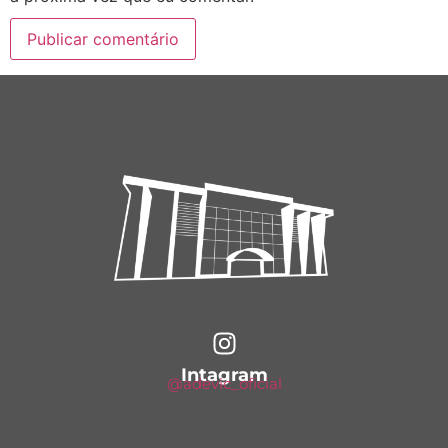
Intagram
@adevic_oficial